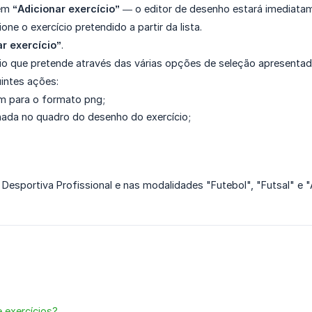
 em
“Adicionar exercício”
— o editor de desenho estará imediatame
one o exercício pretendido a partir da lista.
ar exercício”
.
o que pretende através das várias opções de seleção apresentadas
intes ações:
m para o formato png;
hada no quadro do desenho do exercício;
 Desportiva Profissional e nas modalidades "Futebol", "Futsal" e 
e exercícios?