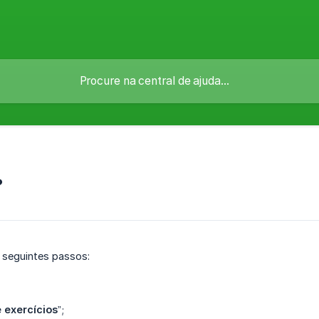
?
 seguintes passos:
e exercícios
”;