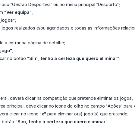
loco “Gestão Desportiva” ou no menu principal “Desporto”;
 em
“Ver equipa”
;
 jogos”
;
 jogos realizados e/ou agendados e todas as informações relaci
o a entrar na página de detalhe;
 jogo”
;
licar no botão
“Sim, tenho a certeza que quero eliminar”
.
eral, deverá clicar na competição que pretende eliminar os jogos;
a principal, deve clicar no ícone do
olho
no campo “Ações” para vi
erá clicar no ícone
“x”
para eliminar o(s) jogo(s) que pretende;
no botão
“Sim, tenho a certeza que quero eliminar”
.