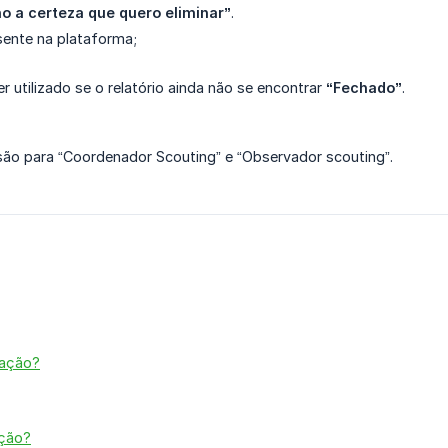
o a certeza que quero eliminar”
.
sente na plataforma;
r utilizado se o relatório ainda não se encontrar
“Fechado”
.
são para “Coordenador Scouting” e “Observador scouting”.
vação?
ação?