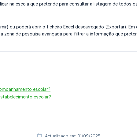
licar na escola que pretende para consultar a listagem de todos o
imir) ou poderá abrir o ficheiro Excel descarregado (Exportar). 
r a zona de pesquisa avançada para filtrar a informação que prete
 acompanhamento escolar?
estabelecimento escolar?
Actualizado em: 01/09/2025