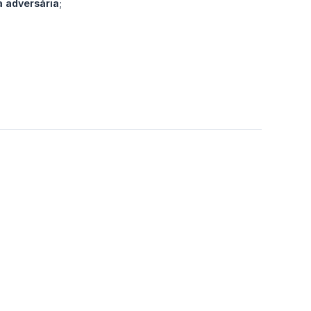
a adversária
;