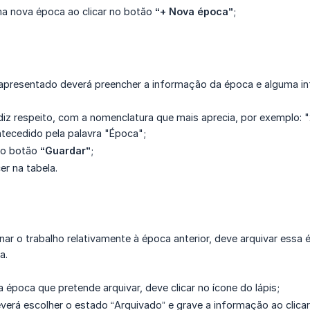
a nova época ao clicar no botão
“+ Nova época”
;
o apresentado deverá preencher a informação da época e alguma
a diz respeito, com a nomenclatura que mais aprecia, por exemplo
ntecedido pela palavra "Época";
 no botão
“Guardar”
;
r na tabela.
ar o trabalho relativamente à época anterior, deve arquivar essa
a.
a época que pretende arquivar, deve clicar no ícone do lápis;
verá escolher o estado “Arquivado” e grave a informação ao clica