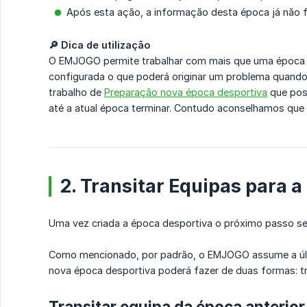
Após esta ação, a informação desta época já não f
🔎 Dica de utilização
O EMJOGO permite trabalhar com mais que uma época em
configurada o que poderá originar um problema quando 
trabalho de
Preparação nova época desportiva
que poss
até a atual época terminar. Contudo aconselhamos que 
2. Transitar Equipas para 
Uma vez criada a época desportiva o próximo passo ser
Como mencionado, por padrão, o EMJOGO assume a últim
nova época desportiva poderá fazer de duas formas: tra
Transitar equipa da época anterior