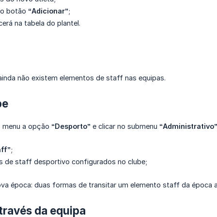
 no botão
“Adicionar”
;
erá na tabela do plantel.
inda não existem elementos de staff nas equipas.
be
no menu a opção
“Desporto”
e clicar no submenu
“Administrativo
aff”
;
 de staff desportivo configurados no clube;
va época: duas formas de transitar um elemento staff da época an
através da equipa