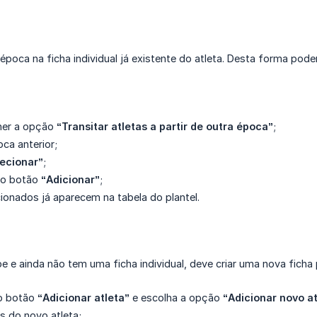
 época na ficha individual já existente do atleta. Desta forma po
lher a opção
“Transitar atletas a partir de outra época”
;
ca anterior;
ecionar”
;
 no botão
“Adicionar”
;
ionados já aparecem na tabela do plantel.
 e ainda não tem uma ficha individual, deve criar uma nova ficha p
no botão
“Adicionar atleta”
e escolha a opção
“Adicionar novo at
s do novo atleta;