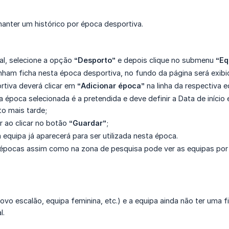
manter um histórico por época desportiva.
al, selecione a opção
“Desporto”
e depois clique no submenu
“Eq
nham ficha nesta época desportiva, no fundo da página será exib
rtiva deverá clicar em
“Adicionar época”
na linha da respectiva e
 época selecionada é a pretendida e deve definir a Data de início 
to mais tarde;
 ao clicar no botão
“Guardar”
;
 equipa já aparecerá para ser utilizada nesta época.
s épocas assim como na zona de pesquisa pode ver as equipas por
vo escalão, equipa feminina, etc.) e a equipa ainda não ter uma 
l.