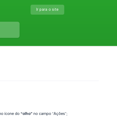
Ir para o site
 no ícone do
“olho”
no campo “Ações”;