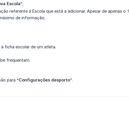
ova Escola”
;
ação referente à Escola que está a adicionar. Apesar de apenas 
 máximo de informação;
à ficha escolar de um atleta.
lube frequentam.
ssão para
“Configurações desporto”
.