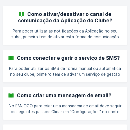
Como ativar/desativar o canal de
comunicação da Aplicação do Clube?
Para poder utilizar as notificações da Aplicação no seu
clube, primeiro tem de ativar esta forma de comunicação.
Ativar Comunicação via Aplicação Para ativar o canal de
comunicação “Aplicação”, deve seguir os seguintes passos:
Clicar em “Configurações” no canto superior direito do
Como conectar e gerir o serviço de SMS?
Painel de Administração; Ir ao bloco “Comunicação” e
entrar em “Configurações”; No separador “Aplicação”,
Para poder utilizar os SMS de forma manual ou automática
escolher a opção “Sim” no campo “Pretende ativar a
no seu clube, primeiro tem de ativar um serviço de gestão
comunicação via Aplicação?”. T
de créditos SMS. Registar Serviço Deve efetuar o registo
junto do fornecedor para que posteriormente possa utilizar
o serviço no EMJOGO. Para tal deve seguir os seguintes
Como criar uma mensagem de email?
passos: Aceder a https://sms.emjogo.pt/, e clicar no botão
“Registe-se”; [![]
No EMJOGO para criar uma mensagem de email deve seguir
(https://storage.crisp.chat/users/helpdesk/website/-/6/6/b/
os seguintes passos: Clicar em “Configurações” no canto
8/66b8840a1b484000/23126eda-bb66-4cb1
superior direito do Painel de Administração; Ir ao bloco
“Comunicação” e entrar em “Templates”; Na página de
templates, deve escolher o template de Email que pretende