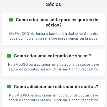
de Avaliação”; No formulário apresentado, deve colocar a
Sócios
informação referent
Como criar uma série para as quotas de
sócios?
No EMJOGO, de forma a facilitar o trabalho no dia-a-dia
pode configurar uma série que possa depois ser lançada
nos sócios. Esta é uma opção interessante e aconselhada
se quiser por exemplo utilizar um produto que se repita
todos os meses de um ano ou com outra periodicidade
Como criar uma categoria de sócios?
(anual, semestral, trimestral). O racional da criação de
No EMJOGO para adicionar uma categoria de sócios deve
seguir os seguintes passos: Clicar em “Configurações” no
canto superior direito do Painel de Administração; Na área
lateral, ir ao bloco “Sócios” e entrar em “Categorias de
Sócio”; Na página de categorias de sócio, deve clicar no
Como adicionar um cobrador de quotas?
botão “Adicionar”; No formulário apresentado, deverá
preencher o “Nome” da categoria, indicar informação
No EMJOGO para adicionar um cobrador de quotas deve
relevante na “Descrição” e escolher a “Ordenação” pela
seguir os seguintes passos: Clicar em “Configurações” no
qual pretende que a categoria a
canto superior direito do Painel de Administração; Ir ao