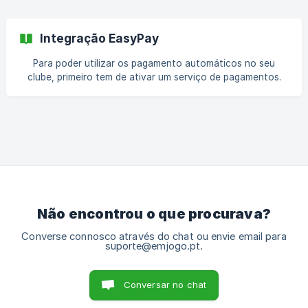
nem palavras-passe, desde que siga exatamente os passos
indicados abaixo. Google Chrome Abra o Google Chrome;
No canto superior direito,
Integração EasyPay
Para poder utilizar os pagamento automáticos no seu
clube, primeiro tem de ativar um serviço de pagamentos.
Para o fazer, deve através do EMJOGO efetuar o registo
junto do fornecedor (EasyPay) para que posteriormente
possa utilizar o serviço. Após fazer o registo junto do
fornecedor, terá acesso a uma chave API que será usada
para conectar com a área de trabalho no EMJOGO. Passo
1: Registo Serviço de Pagamentos Para se registar no
serviço de pagamentos, deve seguir os seguintes pas
Não encontrou o que procurava?
Converse connosco através do chat ou envie email para
suporte@emjogo.pt.
Conversar no chat