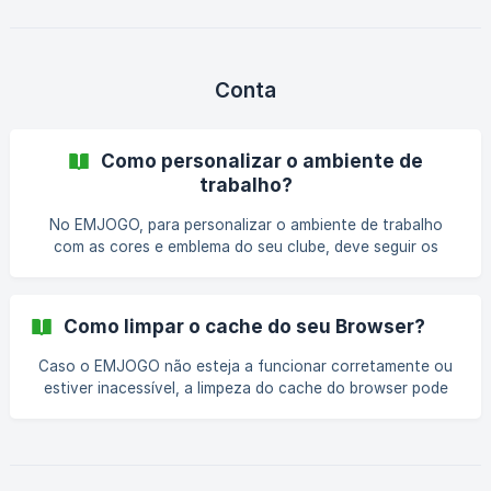
fazer login no EMJOGO
Conta
Como personalizar o ambiente de
trabalho?
No EMJOGO, para personalizar o ambiente de trabalho
com as cores e emblema do seu clube, deve seguir os
seguintes passos: Clicar em “Configurações” no canto
superior direito do Painel de Administração; Dirigir-se ao
bloco “Conta” no final da página de configurações; Deverá
Como limpar o cache do seu Browser?
clicar no botão “Personalizar ambiente”; Nesta página pode
colocar a informação do clube e personalizar as cores do
Caso o EMJOGO não esteja a funcionar corretamente ou
ambiente de trabalho no EMJOGO de acordo com as
estiver inacessível, a limpeza do cache do browser pode
características do seu clube; Term
resolver o problema. A limpeza do cache do browser ajuda
a resolver problemas como: Páginas que não abrem
corretamente Informação desatualizada Erros temporários
de acesso Este processo é seguro e não apaga histórico