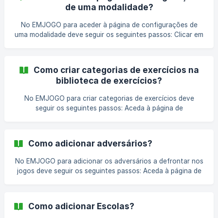
no botão “Adicionar”; No formulário apresentado, deve
de uma modalidade?
preencher os campos “Desporto”, “Tí
No EMJOGO para aceder à página de configurações de
uma modalidade deve seguir os seguintes passos: Clicar em
“Configurações” no canto superior direito do Painel de
Administração; Ir ao bloco “Desporto” e entrar em
“Modalidades”; Na tabela apresentada deve clicar na
Como criar categorias de exercícios na
modalidade que pretende; Após esta ação a página de
biblioteca de exercícios?
configurações da modalidade será exibida.
No EMJOGO para criar categorias de exercícios deve
seguir os seguintes passos: Aceda à página de
configurações da modalidade; Na página de configurações
da modalidade, na área lateral, em "Treinador” deve clicar
no botão “Unidade de Treino”; Na página da Unidade de
Como adicionar adversários?
Treino deverá clicar no botão “Categorias” onde será
apresentada a página com todas as categorias
No EMJOGO para adicionar os adversários a defrontar nos
configuradas.
jogos deve seguir os seguintes passos: Aceda à página de
configurações da modalidade; Na página de configurações
da modalidade, na área lateral, nas “Relações” deve clicar
no botão “Adversários”; Na página apresentada, na área
Como adicionar Escolas?
lateral, deve clicar no botão “Adicionar”; No formulário