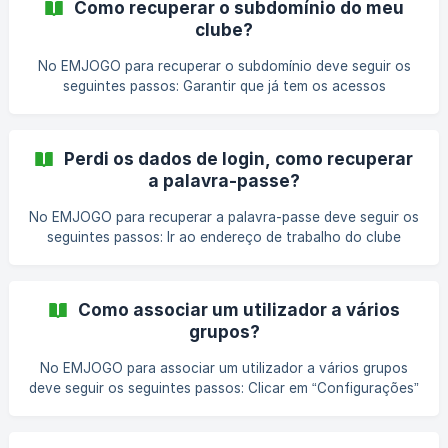
Como recuperar o subdomínio do meu
que pretende convidar e que se encontra no estado
clube?
“Pendente”; Ao clicar nesta opção, o EMJOGO irá enviar
uma mensagem para o e-mail configurado no utilizador;
No EMJOGO para recuperar o subdomínio deve seguir os
Após receber o e-mail com as ins
seguintes passos: Garantir que já tem os acessos
necessários (e-mail e palavra-passe) para entrar numa área
de trabalho; Na página de login deve clicar no hiperlink
“Esqueceu-se do subdomínio do clube?”; ​ []
Perdi os dados de login, como recuperar
(https://downloads
a palavra-passe?
No EMJOGO para recuperar a palavra-passe deve seguir os
seguintes passos: Ir ao endereço de trabalho do clube
como se fosse fazer login (tipicamente:
https://nomedoclube.emjogo.pt/admin); Clicar em
“Esqueceu-se da sua palavra-passe?”; Colocar o e-mail e
Como associar um utilizador a vários
clicar no botão “Reiniciar a minha palavra-passe”; Ao clicar
grupos?
nesta opção, o EMJOGO irá enviar uma mensagem para o
e-mail para definir uma nova palavra-passe; Após receber o
No EMJOGO para associar um utilizador a vários grupos
e-mail com
deve seguir os seguintes passos: Clicar em “Configurações”
no canto superior direito do Painel de Administração; Ir ao
bloco “Administração” e entrar em “Utilizadores”; Na tabela