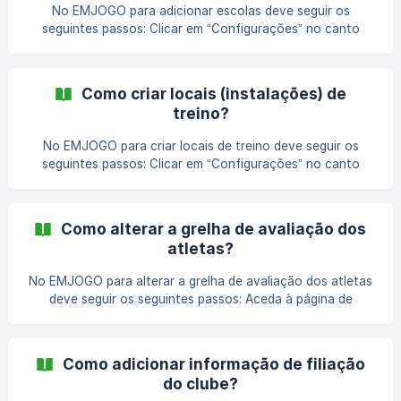
apresentado, deve preencher todos
No EMJOGO para adicionar escolas deve seguir os
seguintes passos: Clicar em “Configurações” no canto
superior direito do Painel de Administração; Ir ao bloco
“Desporto” e entrar em “Escolar”; Na página apresentada,
deve clicar no botão “+ Nova Escola”; No formulário
Como criar locais (instalações) de
apresentado, deve colocar a informação referente à
treino?
Escola que está a adicionar. Apesar de apenas o “Nome”
ser um campo obrigatório, aconselhamos a preencher os
No EMJOGO para criar locais de treino deve seguir os
restantes campos para completar o máximo de info
seguintes passos: Clicar em “Configurações” no canto
superior direito do Painel de Administração; Ir ao bloco
“Desporto” e entrar em “Instalações”; Na página
apresentada, deve clicar no botão “+ Nova Instalação”; No
Como alterar a grelha de avaliação dos
formulário apresentado, deve colocar a informação
atletas?
referente ao local que está a adicionar. Apesar de apenas o
“Nome” ser um campo obrigatório, aconselhamos a
No EMJOGO para alterar a grelha de avaliação dos atletas
preencher os restantes campos para completar o m
deve seguir os seguintes passos: Aceda à página de
configurações da modalidade; Na página de configurações
da modalidade, na área lateral, em “Treinador” deve clicar
no botão “Avaliação de atletas”; Na página da avaliação
Como adicionar informação de filiação
individual de atletas deverá clicar no botão “+ Adicionar
do clube?
atributo" da área que pretende (Técnica, Fí