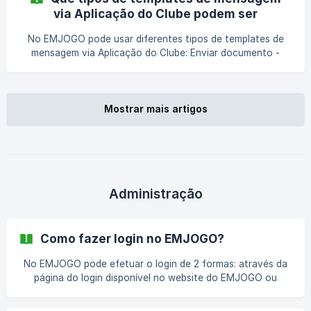
template de mensagem que pretende personalizar e clicar
via Aplicação do Clube podem ser
no ícone do “👁️” na coluna “Ações”. Verifique se os
utilizados?
templates estão ativos para a Aplicação; Na página
No EMJOGO pode usar diferentes tipos de templates de
apresentada, no separador “Aplicação”, clicar no botã
mensagem via Aplicação do Clube: Enviar documento -
Enviar documento (nota de pagamento) via Aplicação do
Clube para pagamento. Será enviada uma notificação e o
Enc. de Educação conseguirá aceder ao documento via
Aplicação. Alerta antes da data de vencimento - Enviar
Mostrar mais artigos
alerta de pagamento antes da data de vencimento. Alerta
depois da data de vencimento - Enviar alerta de
pagamento depois da data de vencimento. **Documentos
Administração
Como fazer login no EMJOGO?
No EMJOGO pode efetuar o login de 2 formas: através da
página do login disponível no website do EMJOGO ou
diretamente na área do clube. Página de login Website
Garantir que já tem os acessos necessários (e-mail e