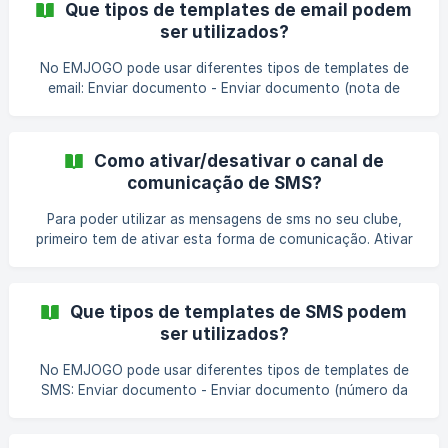
Que tipos de templates de email podem
criar uma mensagem e clicar no ícone do “👁️” na coluna
ser utilizados?
“Ações”. Verifique se os templates estão ativos para os
Emails; No formulário apresentado, no separador “Email”,
No EMJOGO pode usar diferentes tipos de templates de
clicar no botão “Editar”;
email: Enviar documento - Enviar documento (nota de
pagamento) por email para pagamento. A Nota de
Pagamento será enviado em anexo. Alerta antes da data de
vencimento - Enviar alerta de pagamento antes da data de
Como ativar/desativar o canal de
vencimento. Alerta depois da data de vencimento - Enviar
comunicação de SMS?
alerta de pagamento depois da data de vencimento.
Documentos em dívida - Enviar alerta de pagamento com a
Para poder utilizar as mensagens de sms no seu clube,
lista de todos os documentos em dívida. **Pa
primeiro tem de ativar esta forma de comunicação. Ativar
SMS Para ativar o canal de comunicação “SMS", deve
seguir os seguintes passos: Clicar em “Configurações” no
canto superior direito do Painel de Administração; Ir ao
Que tipos de templates de SMS podem
bloco “Comunicação” e entrar em “Configurações”; ⚠️
ser utilizados?
Importante Caso seja apresentada uma mensagem de
alerta, que indica que ainda não existe uma configuração
No EMJOGO pode usar diferentes tipos de templates de
ativa, deve clicar no hiperlink **“Configur
SMS: Enviar documento - Enviar documento (número da
nota de pagamento, não envia o link do documento) por
sms para pagamento. Alerta antes da data de vencimento -