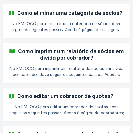
bloco “Sócios” e entrar em “Cobradores”; Na página de
cobradores, deve clicar no botão “+ Novo Cobrador”; No
Como eliminar uma categoria de sócios?
formulário apresentado, deve preencher os campos
“Nome”, “Telefone”, “Email”, “Morada” e “Observações”;
No EMJOGO para eliminar uma categoria de sócios deve
Termine com o botão “Guardar”. Após esta operação, o
seguir os seguintes passos: Aceda à página de categorias
cobrador fica disponível para ser u
de sócio; Na página de categorias de sócio, escolher a
categoria que pretende e clicar no ícone “x” no campo
“Ações”; Clicar no botão “Sim, tenho a certeza que quero
Como imprimir um relatório de sócios em
eliminar” para confirmar a ação; Após esta operação a
dívida por cobrador?
categoria de sócio já não estará mais presente na
plataforma. Só poderá eliminar categorias de sócio que
No EMJOGO para imprimir um relatório de sócios em dívida
ainda não estejam associadas a sócios.
por cobrador deve seguir os seguintes passos: Aceda à
página de cobradores; Na tabela dos cobradores, deve
escolher o cobrador que pretende ao clicar no ícone do
“olho” no campo "Ações”; Na área lateral, nas “Ações” deve
Como editar um cobrador de quotas?
clicar no botão “Cobranças” para poder visualizar todos os
sócios que estão em dívida associados ao cobrador
No EMJOGO para editar um cobrador de quotas deve
seguir os seguintes passos: Aceda à página de cobradores;
Na página de cobradores, escolher o cobrador que
pretende e clicar no ícone do lápis no campo “Ações”; Após
alterar a informação que pretende clicar no botão