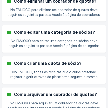
Como eliminar um cobrador de quotas?
“Guardar”. Artigos Relacionados [Como adicionar um
cobrador de quotas?](https://help.emjogo.pt/pt/article/co
No EMJOGO para eliminar um cobrador de quotas deve
seguir os seguintes passos: Aceda à página de cobradores;
Na página de cobradores, escolher o cobrador que
pretende e clicar no ícone “x” no campo “Ações”; Clicar no
botão “Sim, tenho a certeza que quero eliminar” para
Como editar uma categoria de sócios?
confirmar a ação. Após esta ação o cobrador já não estará
mais presente na plataforma. Artigos Relacionado
No EMJOGO para editar uma categoria de sócios deve
seguir os seguintes passos: Aceda à página de categorias
de sócio; Na página de categorias de sócio, escolher a
categoria que pretende e clicar no ícone do “lápis” no
campo “Ações”; Após alterar a informação que pretende
Como criar uma quota de sócio?
deverá clicar no botão “Guardar”. Artigos Relacionados
Como criar uma categoria de sócios?
No EMJOGO, todas as receitas que o clube pretende
registar e gerir através da plataforma seguem o mesmo
racional, ou seja, são produtos que são debitados aos
membros. As “Quotas de Sócios” são por isso geridas da
mesma forma que outros produtos criados na estrutura de
Como arquivar um cobrador de quotas?
receitas existente, com a ressalva de que deverá ser criado
este produto dentro de uma categoria classificada com o
No EMJOGO para arquivar um cobrador de quotas deve
tipo “Quota”. O produto “Quotas de Sócios” (ou outro