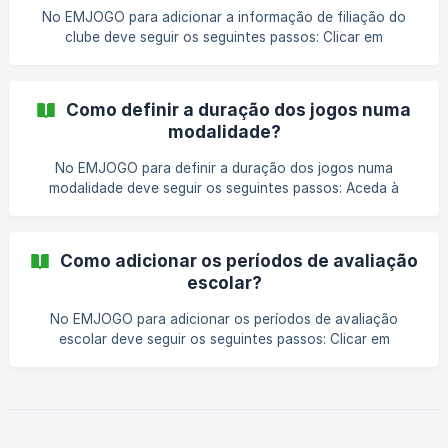
No EMJOGO para adicionar a informação de filiação do
clube deve seguir os seguintes passos: Clicar em
“Configurações” no canto superior direito do Painel de
Administração; Ir ao bloco “Desporto” e entrar em
“Modalidades”; Clicar no desporto que pretende; Na página
Como definir a duração dos jogos numa
de detalhe da modalidade, na área lateral, nas “Ações”
modalidade?
deve clicar no botão “Editar desporto”; No formulário
apresentado, na área “Informação de Filiação” deve
No EMJOGO para definir a duração dos jogos numa
preencher os campos “Nome da federação”, “Nome
modalidade deve seguir os seguintes passos: Aceda à
página de configurações da modalidade; Na página de
configurações da modalidade, na área lateral, nas “Ações”,
clicar no botão “Editar desporto”; No formulário
Como adicionar os períodos de avaliação
apresentado, na área “Informação de jogo” deve preencher
escolar?
os campos “Total de partes”, “Minutos por parte” e “Tempo
de interv
No EMJOGO para adicionar os períodos de avaliação
escolar deve seguir os seguintes passos: Clicar em
“Configurações” no canto superior direito do Painel de
Administração; Ir ao bloco “Desporto” e entrar em “Escolar”;
Na página apresentada, na área lateral “Departamento
Escolar” deve clicar no botão “Período de Avaliação”; Na
página apresentada, deve clicar no botão “+ Novo Período