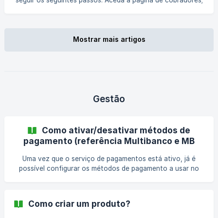
seguir os seguintes passos: Aceda à página de cobradores;
produto associado à Rúbrica “Sócios” só poderá ser ut
Na página de cobradores, escolher o cobrador que
pretende e clicar no ícone do lápis no campo “Ações”; No
formulário apresentado, no campo “Estado” escolher a
opção “Arquivado”; Termine com o botão “Guardar”; Após
Mostrar mais artigos
esta ação o cobrador já não ficará disponível ao longo
Gestão
Como ativar/desativar métodos de
pagamento (referência Multibanco e MB
Way) a usar pelo clube?
Uma vez que o serviço de pagamentos está ativo, já é
possível configurar os métodos de pagamento a usar no
seu clube. Os métodos de pagamento disponíveis são as
referências Multibanco e o MB Way que são integráveis a
partir do software “EasyPay". Através destes métodos de
Como criar um produto?
pagamento, a pessoa pode efetuar o pagamento à
distância, onde e quando for mais oportuno, com