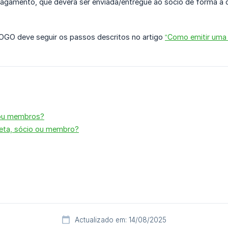
agamento, que deverá ser enviada/entregue ao sócio de forma a q
OGO deve seguir os passos descritos no artigo
“Como emitir uma
s ou membros?
eta, sócio ou membro?
Actualizado em: 14/08/2025