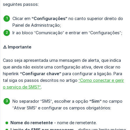
seguintes passos:
Clicar em
“Configurações”
no canto superior direito do
Painel de Administração;
Ir ao bloco “Comunicação” e entrar em “Configurações”;
⚠️ Importante
Caso seja apresentada uma mensagem de alerta, que indica
que ainda não existe uma configuração ativa, deve clicar no
hiperlink
“Configurar chave”
para configurar a ligação. Para
tal siga os passos descritos no artigo
“Como conectar e gerir
o serviço de SMS?”
.
No separador “SMS”, escolher a opção
“Sim”
no campo
“Ativar SMS” e configurar os campos obrigatórios:
Nome do remetente
- nome de remetente.
Limite de SMS por mensagem
- defina um limite máximo