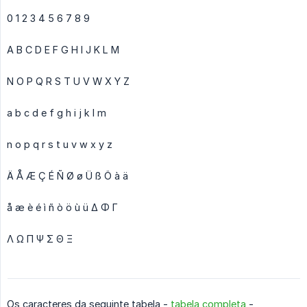
0 1 2 3 4 5 6 7 8 9
A B C D E F G H I J K L M
N O P Q R S T U V W X Y Z
a b c d e f g h i j k l m
n o p q r s t u v w x y z
Ä Å Æ Ç É Ñ Ø ø Ü ß Ö à ä
å æ è é ì ñ ò ö ù ü Δ Φ Γ
Λ Ω Π Ψ Σ Θ Ξ
Os caracteres da seguinte tabela -
tabela completa
-