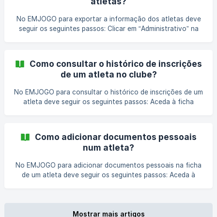
atletas?
campos “Data”, “Responsável pela decisão” e
“Observações”
No EMJOGO para exportar a informação dos atletas deve
seguir os seguintes passos: Clicar em “Administrativo” na
área de administração no bloco “Gestão Desportiva” ou no
menu principal “Desporto”; Na página apresentada, clicar
em “Ver atletas” no cartão que informa o número de
Como consultar o histórico de inscrições
atletas registados na presente época desportiva; No final
de um atleta no clube?
da tabela, deve clicar no botão “Exportar”. Após esta ação,
deverá abrir o ficheiro Excel descarregado e no mesmo
No EMJOGO para consultar o histórico de inscrições de um
poderá consultar toda a info
atleta deve seguir os seguintes passos: Aceda à ficha
administrativa do atleta; No separador “Inscrições”, terá
acesso ao histórico de inscrições no clube; Caso pretenda
pode clicar no ícone do olho no campo “Ações” para
Como adicionar documentos pessoais
consultar todas as informações do atleta numa
num atleta?
determinada época. 💡 Nota Também poderá consultar o
registo
No EMJOGO para adicionar documentos pessoais na ficha
de um atleta deve seguir os seguintes passos: Aceda à
ficha administrativa do atleta; No separador “Docs.
Pessoais” clicar no botão “+ Adicionar novo documento”;
No formulário apresentado, deverá preencher a
informação do “Tipo de documento”, “Número” e “Data de
Mostrar mais artigos