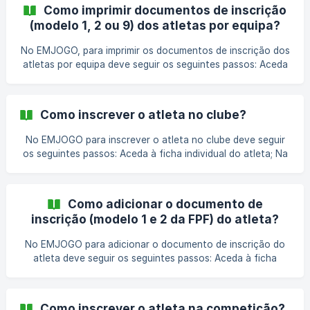
pretende: “Download Modelo 1” ou “Download Modelo 2”.
Como imprimir documentos de inscrição
Após esta ação, o ficheiro irá ser preenchido com a
(modelo 1, 2 ou 9) dos atletas por equipa?
informação da época mais recente do atleta. 💡 Nota O
docume
No EMJOGO, para imprimir os documentos de inscrição dos
atletas por equipa deve seguir os seguintes passos: Aceda
à página da equipa que pretende; Na página da equipa, no
separador “Atletas” clicar no botão “Download
documentos” e escolher a opção que pretende: “Download
Como inscrever o atleta no clube?
Modelo 1”, “Download Modelo 2” ou “Download Modelo 9”.
Após esta ação, será gerado um ficheiro com todos os
No EMJOGO para inscrever o atleta no clube deve seguir
documentos dos atletas
os seguintes passos: Aceda à ficha individual do atleta; Na
área lateral, deve clicar no botão “Editar atleta”; No
separador “Administrativo”, na área “Inscrição no clube”
deve ativar a opção “Sim” no campo “Pretende registar o
Como adicionar o documento de
atleta no clube?” e preencher a “Data de inscrição”;
inscrição (modelo 1 e 2 da FPF) do atleta?
Termine com o botão “Guardar”. ⚠️ Importante E
No EMJOGO para adicionar o documento de inscrição do
atleta deve seguir os seguintes passos: Aceda à ficha
individual do atleta; Na área lateral, deve clicar no botão
“Editar atleta”; No separador “Administrativo”, na área
“Inscrição em competição” deve ativar a opção “Sim” no
Como inscrever o atleta na competição?