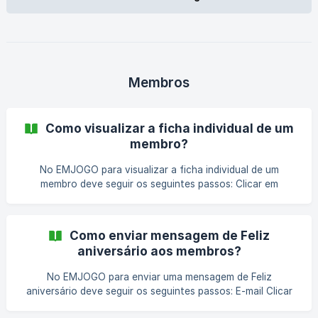
validade” e ainda fazer o upload do documento; Termine
com o botão *
Membros
Como visualizar a ficha individual de um
membro?
No EMJOGO para visualizar a ficha individual de um
membro deve seguir os seguintes passos: Clicar em
“Membros” no Painel de Administração, no bloco “Gestão
de Clube” ou no separador "Clube"; Na listagem
apresentada, deve escolher o membro que pretende ao
Como enviar mensagem de Feliz
clicar no respetivo nome. A ficha individual do membro
aniversário aos membros?
centraliza toda a informação relacionada com os vários
tipos de perfis do membro (atleta, staff, sócio), assim
No EMJOGO para enviar uma mensagem de Feliz
como toda a informação financeira. 💡 Nota Para aceder a
aniversário deve seguir os seguintes passos: E-mail Clicar
esta i
em “Configurações” no canto superior direito do Painel de