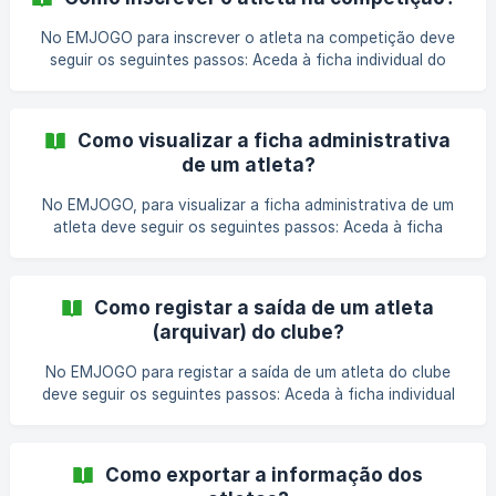
campo “Pretende registar o atleta para a competição”; No
campo “Documento”, clicar no botão **“Escolher fic
No EMJOGO para inscrever o atleta na competição deve
seguir os seguintes passos: Aceda à ficha individual do
atleta; Na área lateral, deve clicar no botão “Editar atleta”;
No separador “Administrativo”, na área “Inscrição em
competição” deve ativar a opção “Sim” no campo
Como visualizar a ficha administrativa
“Pretende registar o atleta para competição?” e preencher
de um atleta?
os campos “Data de inscrição”, “Tipo de inscrição”, “Licen
No EMJOGO, para visualizar a ficha administrativa de um
atleta deve seguir os seguintes passos: Aceda à ficha
individual do atleta; No separador “Administrativo”, tem
acesso a um resumo da informação administrativa do
atleta da respetiva época desportiva. Para aceder à
Como registar a saída de um atleta
informação completa da ficha administrativa deve clicar no
(arquivar) do clube?
botão “Ver ficha administrativa” na área “Inscrição no
clube”;
No EMJOGO para registar a saída de um atleta do clube
deve seguir os seguintes passos: Aceda à ficha individual
do atleta; Na área lateral, em “Outras ações” clicar no
botão “Arquivar ficha do atleta”; Na página apresentada,
deve ativar a opção “Sim” no campo “Pretende arquivar a
Como exportar a informação dos
ficha do atleta para a época 20XX/20XX?” e preencher os