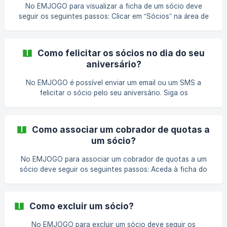
Artigos Relacionados [Como visualizar a ficha de
No EMJOGO para visualizar a ficha de um sócio deve
seguir os seguintes passos: Clicar em “Sócios” na área de
administração no bloco “Gestão de Sócios” ou menu
principal “Sócios”; Na página apresentada, clicar no sócio
que pretende visualizar. 💡 Nota A ficha do sócio centraliza
Como felicitar os sócios no dia do seu
todas as informações. A visualização dos vários
aniversário?
separadores é afetada pelas permissões que o utilizador
tem acesso. Artigos Relacionados [Como adicionar um
No EMJOGO é possível enviar um email ou um SMS a
sócio?](https://help.emjogo.pt/pt
felicitar o sócio pelo seu aniversário. Siga os
procedimentos descritos no artigo "Como enviar
mensagem de feliz aniversário aos membros?". Artigos
Relacionados Como enviar mensagem de Feliz aniversário
Como associar um cobrador de quotas a
aos membros? [É possível enviar
um sócio?
No EMJOGO para associar um cobrador de quotas a um
sócio deve seguir os seguintes passos: Aceda à ficha do
sócio que pretende; Na área lateral, clicar no botão “Editar”
para entrar na página de edição do sócio; Na área
“Informação de Quota” do separador “Sócio”, deve
Como excluir um sócio?
escolher o cobrador que pretende no campo “Cobrador”;
Termine com o botão “Guardar”. Artigos Relacionados
No EMJOGO para excluir um sócio deve seguir os