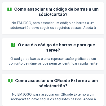
Como associar um código de barras a um
sócio/cartão?
No EMJOGO, para associar um código de barras a um
sócio/cartão deve seguir os seguintes passos: Aceda à
ficha do sócio que pretende; No separador “Cartão de
Sócio” clicar no botão “+ Adicionar novo cartão de sócio”;
Associe o cartão de sócio que pretende ao sócio através
O que é o código de barras e para que
da opção “Escolha um cartão”; Termine ao clicar no botão
serve?
"Guardar"; Na área "Cartões de Sócio", no separador
"Cartão de Sóc
O código de barras é uma representação gráfica de um
conjunto de números que permite identificar rapidamente
um determinado sócio. Este código pode ser lido pelo clube
ou por um parceiro externo de forma a dar origem a vários
tipos de ações. A leitura do código de barras pode, no
Como associar um QRcode Externo a um
futuro, permitir o desenvolvimento de novas integrações
sócio/cartão?
com sistemas externos, por exemplo, controlar o acesso a
instalações ou atribuir descontos de sócios. 💡 Nota O
No EMJOGO, para associar um QRcode Externo a um
código de barras está associado ao cartão de s
sócio/cartão deve seguir os seguintes passos: Aceda à
ficha do sócio que pretende; No separador “Cartão de