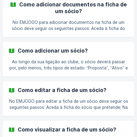
de sócio. Este estado é definido preenchendo as
Como adicionar documentos na ficha de
informações de “Nome”, “Categoria”, “Data da proposta” e
um sócio?
“Período” da Quota. Ativo - o clube aceitou a filiação do
sócio, confirma a categoria e atribui-lhe um número de
No EMJOGO para adicionar documentos na ficha de um
sócio. Este estado é definido confirmando as informações
sócio deve seguir os seguintes passos: Aceda à ficha do
do
sócio que pretende; No separador “Documentos” clicar no
botão “+ Adicionar documentos”; No formulário
apresentado deve preencher o “Nome” e escolher o
Como adicionar um sócio?
documento que pretende adicionar; Termine com o botão
“Guardar”. Artigos relacionados [Como visualizar a ficha de
Ao longo da sua ligação ao clube, o sócio deverá passar
um sócio?](h
por, pelo menos, três tipos de estado: “Proposta”, “Ativo” e
por último “Excluído”. Para consultar os estados do sócio e
as ações a executar para cada um poderá consultar o
artigo "O que significam os estados de um sócio?". No
Como editar a ficha de um sócio?
EMJOGO, para adicionar um novo sócio deve seguir os
seguintes passos: Clicar em “Sócios” na área de
No EMJOGO para editar a ficha de um sócio deve seguir os
administração no bloco
seguintes passos: Aceda à ficha do sócio que pretende; Na
área lateral, clicar no botão “Editar” para alterar todas as
informações que pretende. Os dados estão distribuídos
pelos separadores “Sócio”, “Pessoal”, “Financeiro”,
Como visualizar a ficha de um sócio?
“Adicional” e “Exclusão”; Termine com o botão “Guardar”.